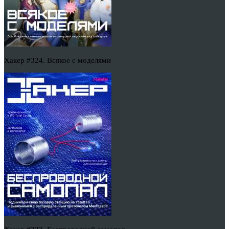
Хакер #324. Всякое с моделями