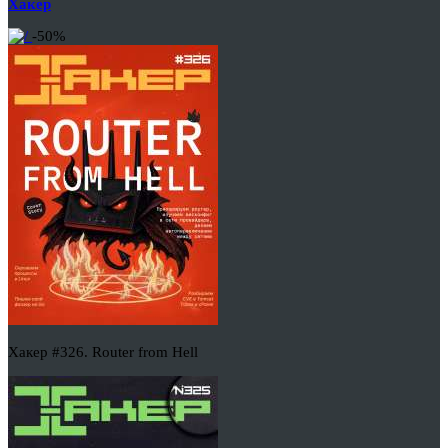
Хакер
-50%
Хакер #326. Router from Hell