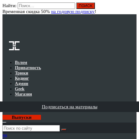
Найти:
Вход
Временная скидка 50%
на годовую подписку
!
Взлом
Приватность
Трюки
Кодинг
Админ
Geek
Магазин
Подписаться на материалы
Выпуски
Годовая
подписка
на