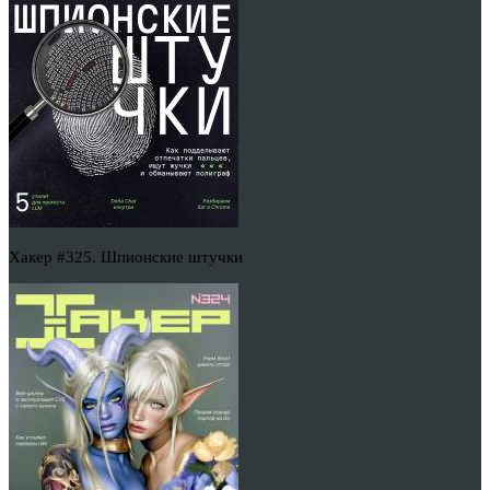
Хакер #325. Шпионские штучки