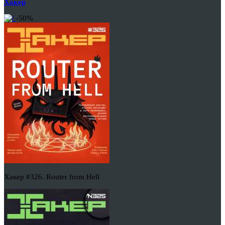
Хакер
-50%
Хакер #326. Router from Hell