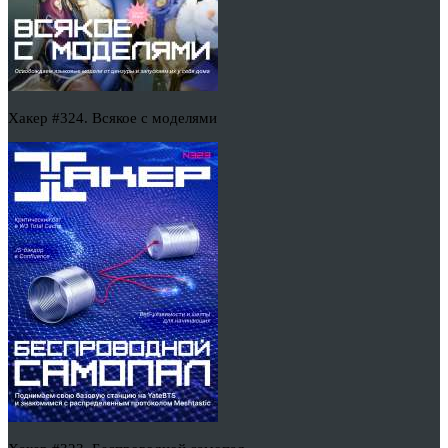
Хакер #324. Всякое с моделями