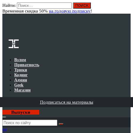
Найти:
Вход
Временная скидка 50%
на годовую подписку
!
Взлом
Приватность
Трюки
Кодинг
Админ
Geek
Магазин
Подписаться на материалы
Выпуски
Годовая
подписка
на