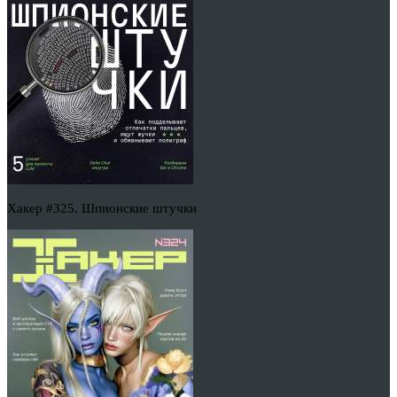
Хакер #325. Шпионские штучки