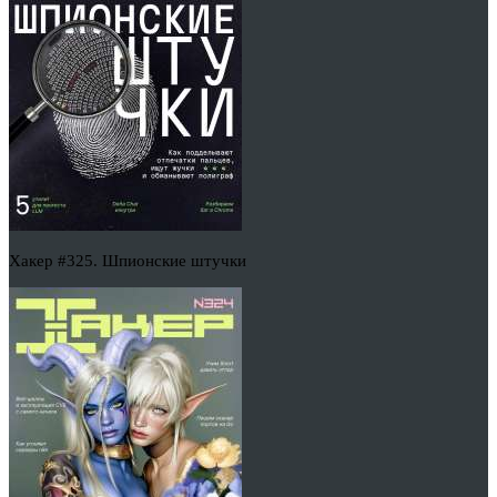
Хакер #325. Шпионские штучки