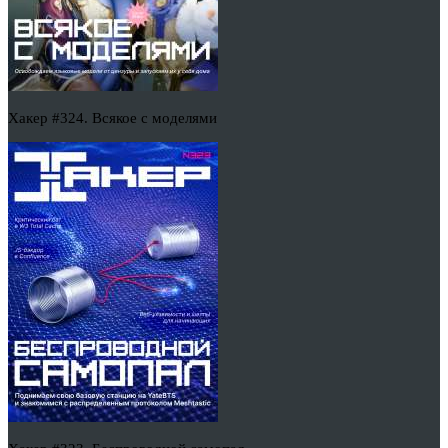
Хакер #324. Всякое с моделями