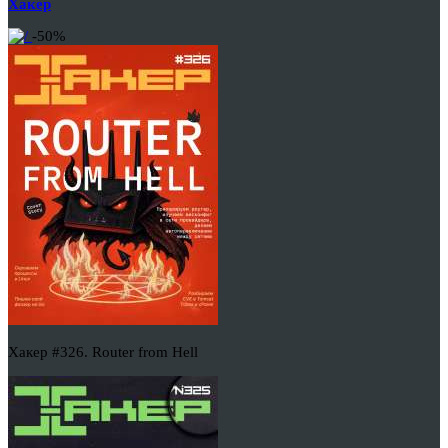
Хакер
-50%
Хакер #326. Router from Hell