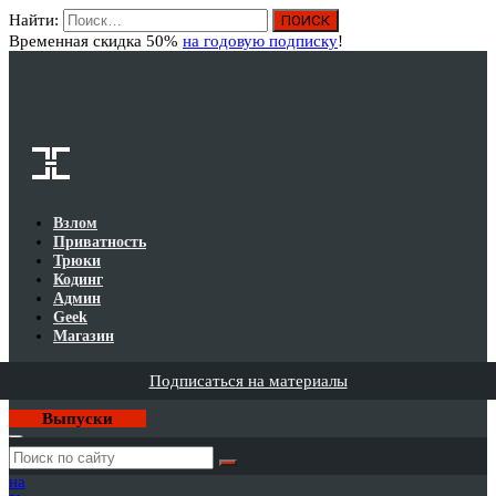
Найти:
Вход
Временная скидка 50%
на годовую подписку
!
Взлом
Приватность
Трюки
Кодинг
Админ
Geek
Магазин
Подписаться на материалы
Выпуски
Годовая
подписка
на