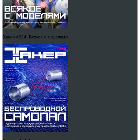
Хакер #324. Всякое с моделями