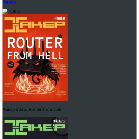
Хакер
-50%
Хакер #326. Router from Hell