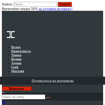
Найти:
Вход
Временная скидка 50%
на годовую подписку
!
Взлом
Приватность
Трюки
Кодинг
Админ
Geek
Магазин
Подписаться на материалы
Выпуски
Годовая
подписка
на