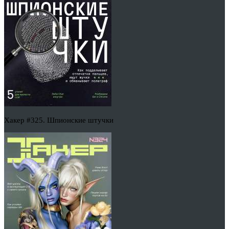
Хакер #325. Шпионские штучки