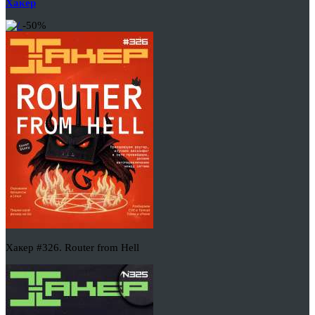
Хакер
-50%
Хакер #326. Router from Hell