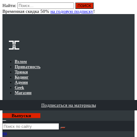
Найти:
Вход
Временная скидка 50%
на годовую подписку
!
Взлом
Приватность
Трюки
Кодинг
Админ
Geek
Магазин
Подписаться на материалы
Выпуски
Годовая
подписка
на