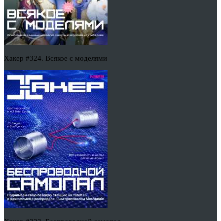
Хакер #324. Всякое с моделями