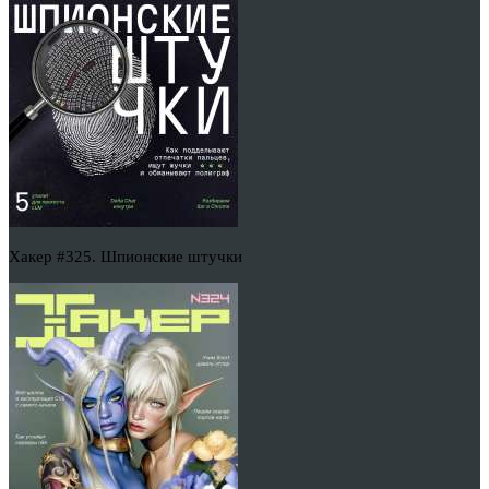
Хакер #325. Шпионские штучки