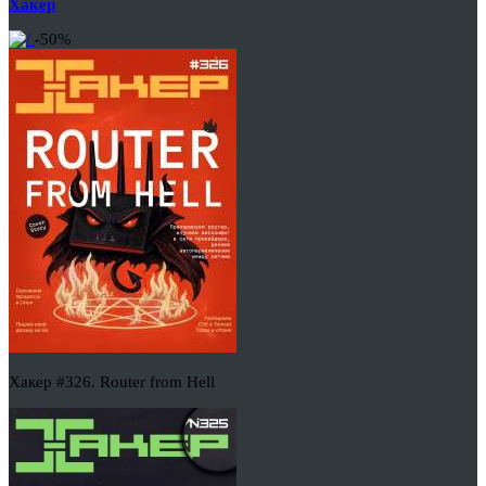
Хакер
-50%
Хакер #326. Router from Hell