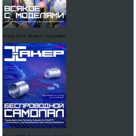
Хакер #324. Всякое с моделями