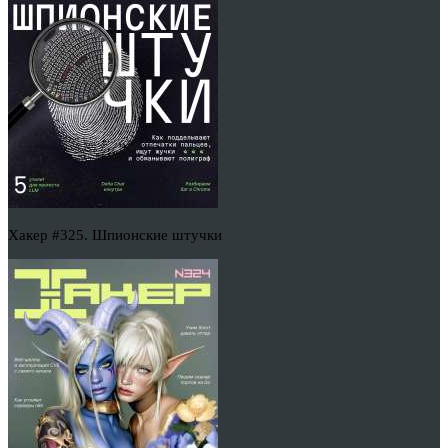
Хакер #325. Шпионские штучки