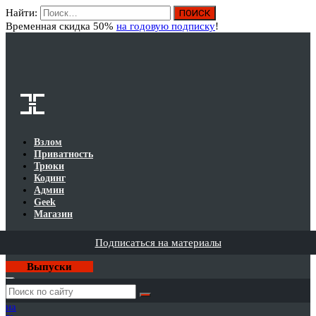
Найти:
Вход
Временная скидка 50%
на годовую подписку
!
Взлом
Приватность
Трюки
Кодинг
Админ
Geek
Магазин
Подписаться на материалы
Выпуски
Годовая
подписка
на