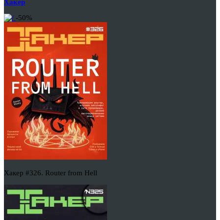
Хакер
-50%
Хакер #326. Router from Hell