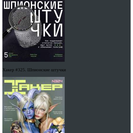
Хакер #325. Шпионские штучки