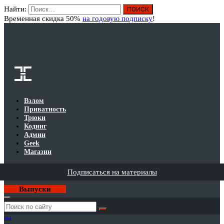
Найти:
Вход
Временная скидка 50%
на годовую подписку
!
Взлом
Приватность
Трюки
Кодинг
Админ
Geek
Магазин
Подписаться на материалы
Выпуски
Годовая
подписка
на