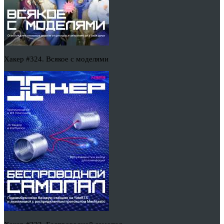
Хакер #324. Всякое с моделями