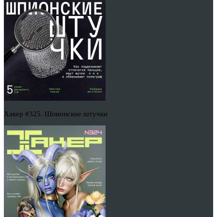
Хакер #325. Шпионские штучки