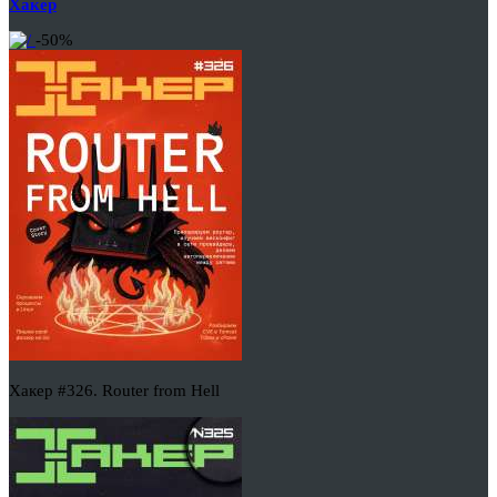
Хакер
-50%
Хакер #326. Router from Hell