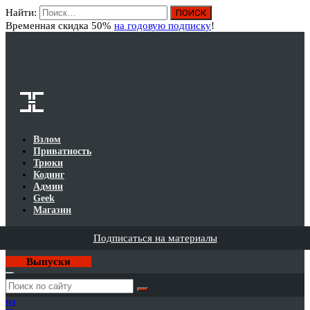
Найти:
Вход
Временная скидка 50%
на годовую подписку
!
Взлом
Приватность
Трюки
Кодинг
Админ
Geek
Магазин
Подписаться на материалы
Выпуски
Годовая
подписка
на