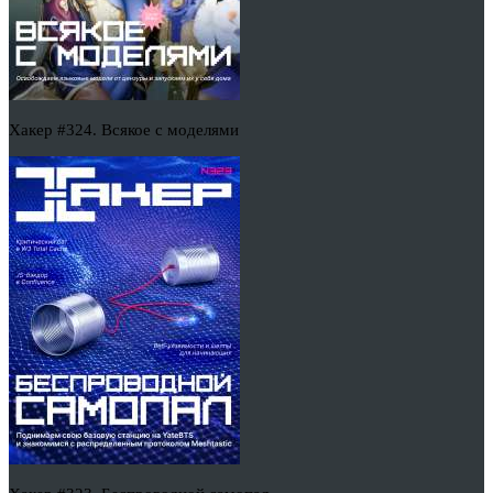
Хакер #324. Всякое с моделями