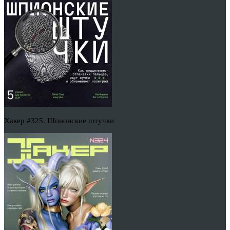
Хакер #325. Шпионские штучки