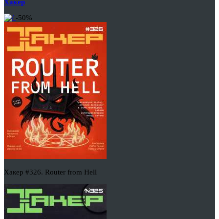
Хакер
-50%
Хакер #326. Router from Hell