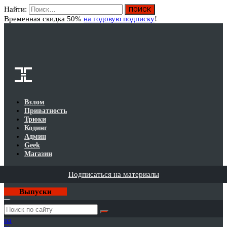
Найти:
Вход
Временная скидка 50%
на годовую подписку
!
Взлом
Приватность
Трюки
Кодинг
Админ
Geek
Магазин
Подписаться на материалы
Выпуски
Годовая
подписка
на