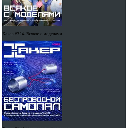
Хакер #324. Всякое с моделями