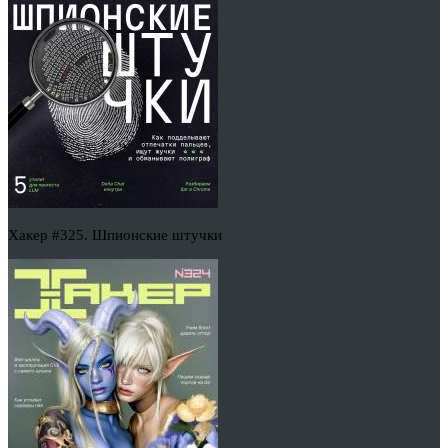
Хакер #325. Шпионские штучки