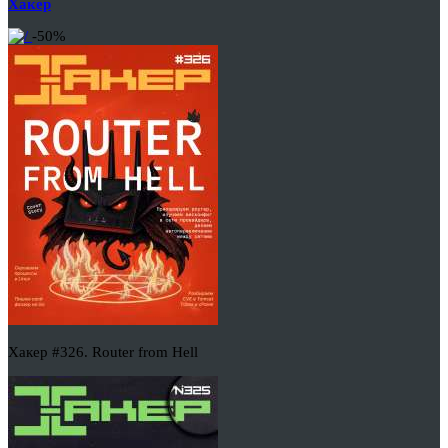
Хакер
-50%
Хакер #326. Router from Hell