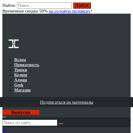
Найти:
Вход
Временная скидка 50%
на годовую подписку
!
Взлом
Приватность
Трюки
Кодинг
Админ
Geek
Магазин
Подписаться на материалы
Выпуски
Годовая
подписка
на