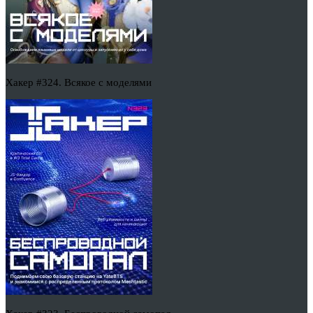
Хакер #324. Всякое с моделями