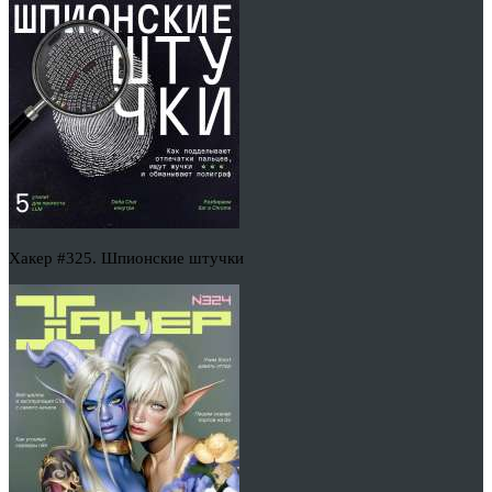
Хакер #325. Шпионские штучки