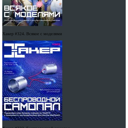
Хакер #324. Всякое с моделями