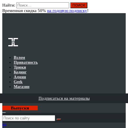
Найти:
Вход
Временная скидка 50%
на годовую подписку
!
Взлом
Приватность
Трюки
Кодинг
Админ
Geek
Магазин
Подписаться на материалы
Выпуски
Годовая
подписка
на