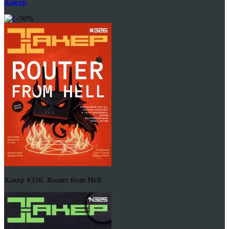
Хакер
-50%
Хакер #326. Router from Hell