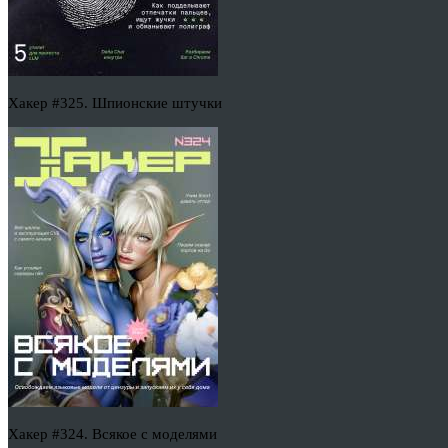
Хакер #325. Шпионские штучки
Хакер #324. Всякое с моделями