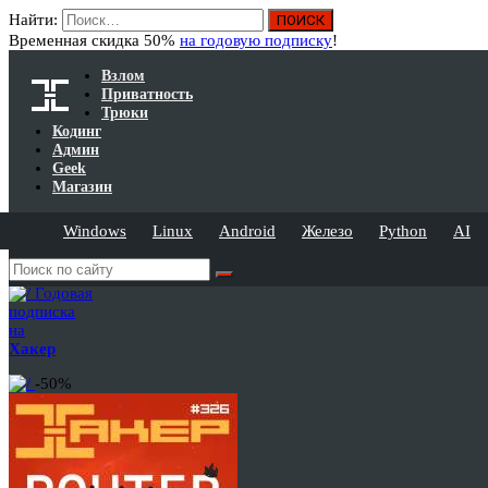
Найти:
Временная скидка 50%
на годовую подписку
!
Взлом
Приватность
Трюки
Кодинг
Админ
Geek
Магазин
Windows
Linux
Android
Железо
Python
AI
Годовая
подписка
на
Хакер
-50%