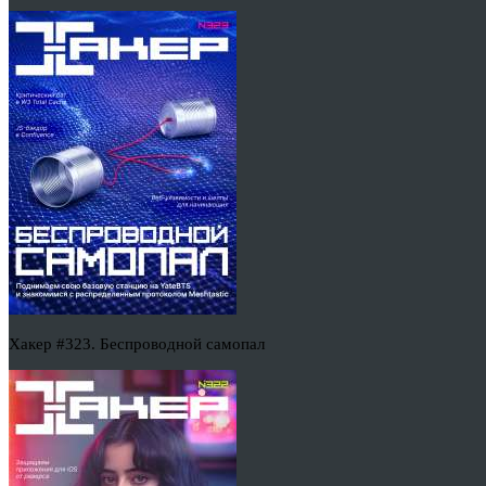
Хакер #323. Беспроводной самопал