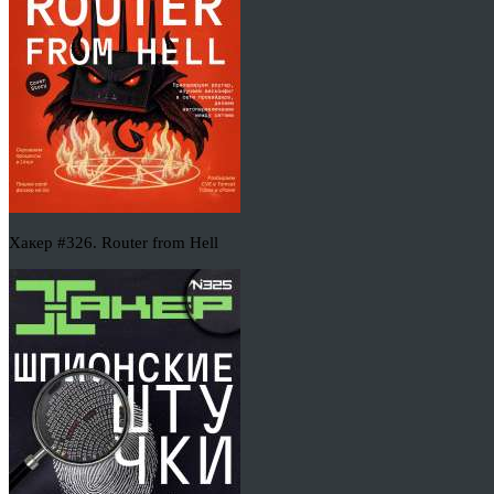
Хакер #326. Router from Hell