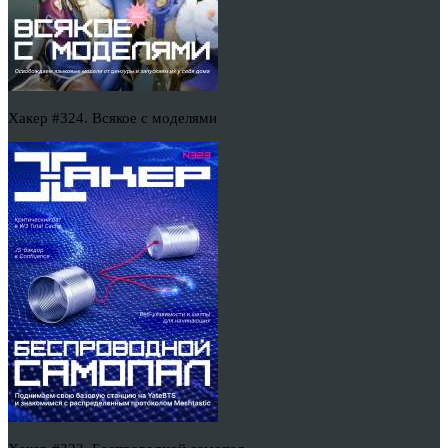
Хакер #324. Всякое с моделями