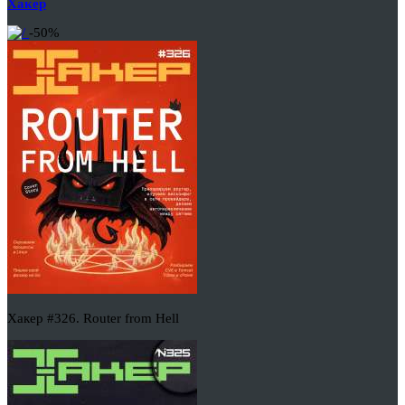
Хакер
-50%
Хакер #326. Router from Hell