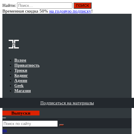
Найти:
Вход
Временная скидка 50%
на годовую подписку
!
Взлом
Приватность
Трюки
Кодинг
Админ
Geek
Магазин
Подписаться на материалы
Выпуски
Годовая
подписка
на