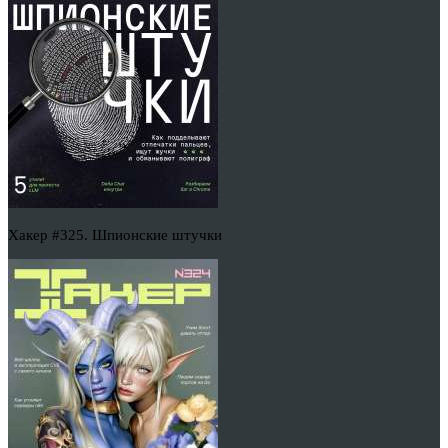
Хакер #325. Шпионские штучки