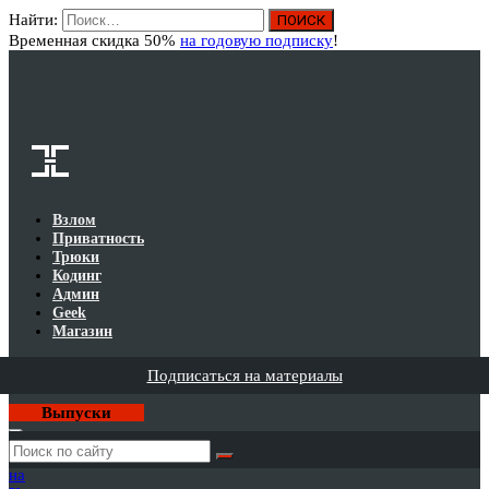
Найти:
Вход
Временная скидка 50%
на годовую подписку
!
Взлом
Приватность
Трюки
Кодинг
Админ
Geek
Магазин
Подписаться на материалы
Выпуски
Годовая
подписка
на