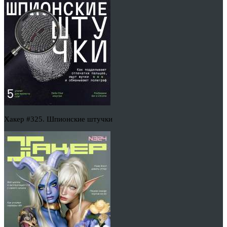
Хакер #325. Шпионские штучки