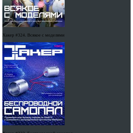
Хакер #324. Всякое с моделями