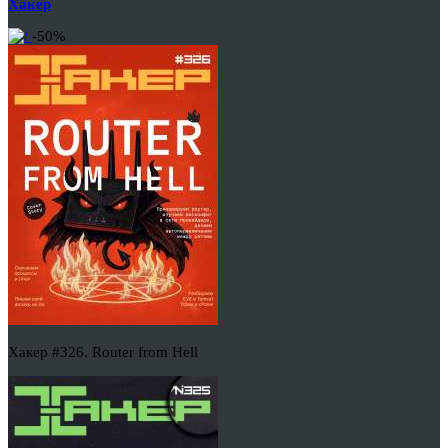
Хакер
-50%
Хакер #326. Router from Hell