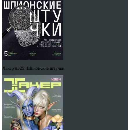
Хакер #325. Шпионские штучки