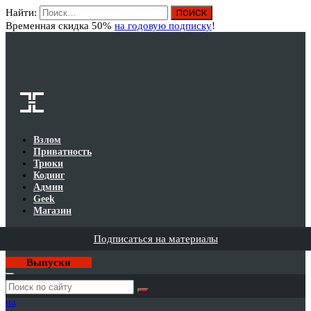
Найти:
Вход
Временная скидка 50%
на годовую подписку
!
Взлом
Приватность
Трюки
Кодинг
Админ
Geek
Магазин
Подписаться на материалы
Выпуски
Годовая
подписка
на