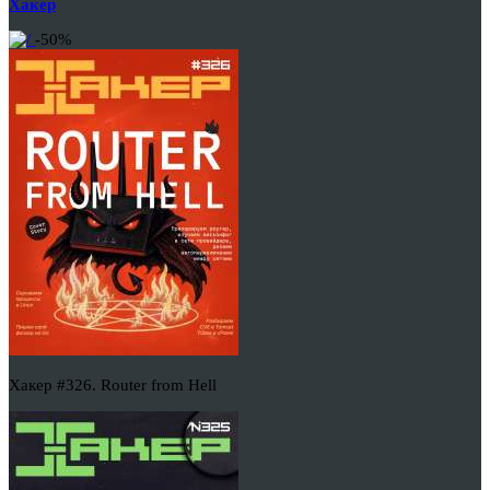
Хакер
-50%
Хакер #326. Router from Hell