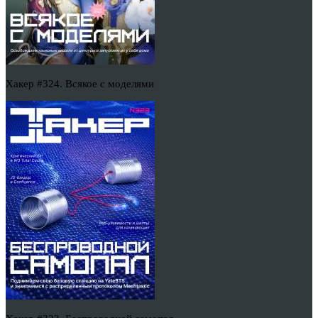
Хакер #324. Всякое с моделями