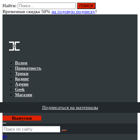
Найти:
Вход
Временная скидка 50%
на годовую подписку
!
Взлом
Приватность
Трюки
Кодинг
Админ
Geek
Магазин
Подписаться на материалы
Выпуски
Годовая
подписка
на