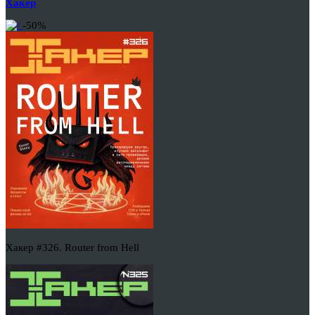
Хакер
-50%
Хакер #326. Router from Hell