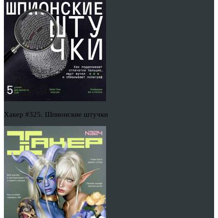
Хакер #325. Шпионские штучки