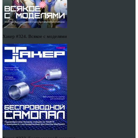
Хакер #324. Всякое с моделями