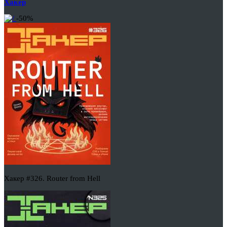
Хакер
-50%
Хакер #326. Router from Hell