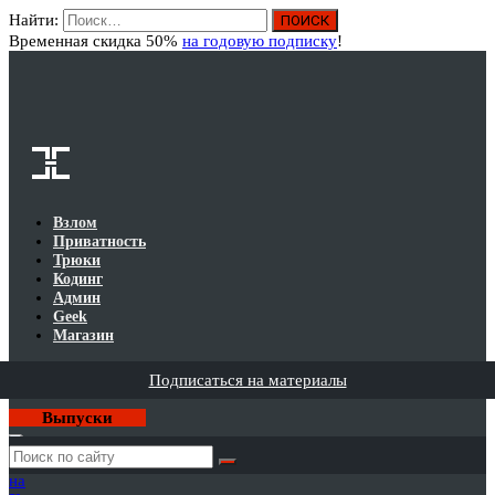
Найти:
Вход
Временная скидка 50%
на годовую подписку
!
Взлом
Приватность
Трюки
Кодинг
Админ
Geek
Магазин
Подписаться на материалы
Выпуски
Годовая
подписка
на