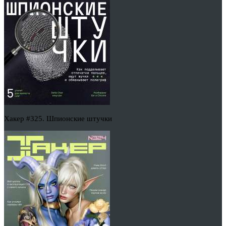
Хакер #325. Шпионские штучки