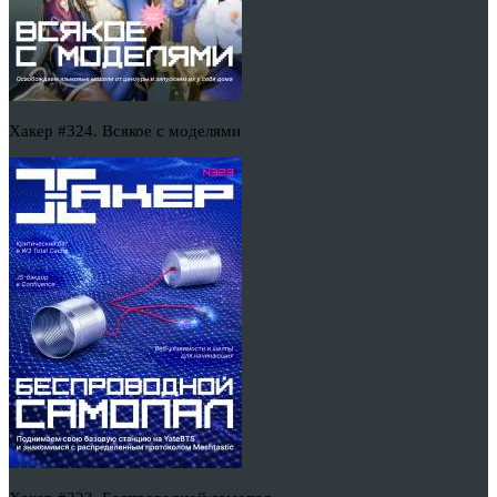
Хакер #324. Всякое с моделями