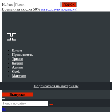
Найти:
Вход
Временная скидка 50%
на годовую подписку
!
Взлом
Приватность
Трюки
Кодинг
Админ
Geek
Магазин
Подписаться на материалы
Выпуски
Годовая
подписка
на