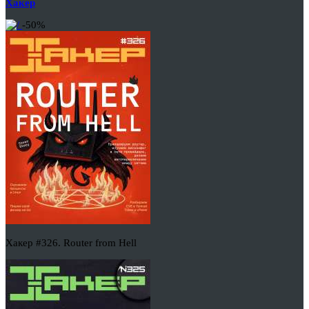
Хакер
-50%
Хакер #326. Router from Hell