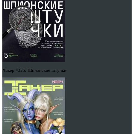
Хакер #325. Шпионские штучки