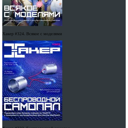
Хакер #324. Всякое с моделями