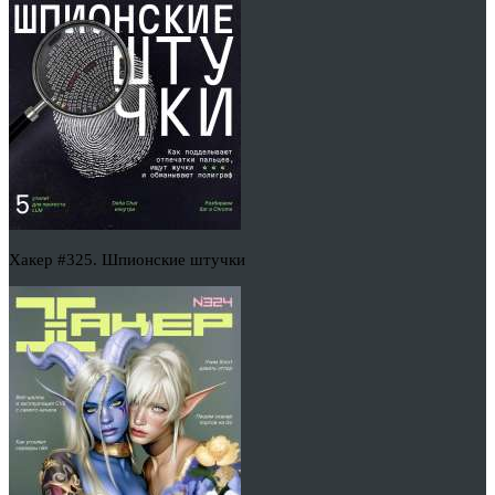
Хакер #325. Шпионские штучки