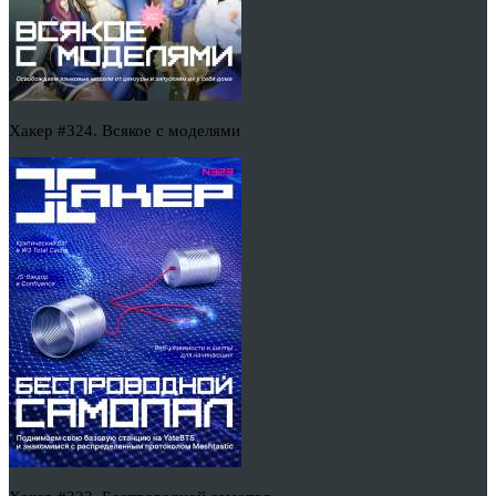
Хакер #324. Всякое с моделями