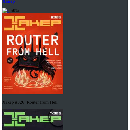
Хакер
-50%
Хакер #326. Router from Hell