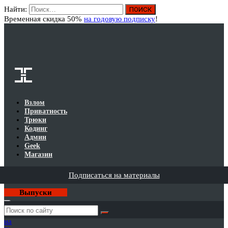
Найти:
Вход
Временная скидка 50%
на годовую подписку
!
Взлом
Приватность
Трюки
Кодинг
Админ
Geek
Магазин
Подписаться на материалы
Выпуски
Годовая
подписка
на