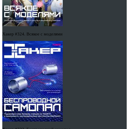
Хакер #324. Всякое с моделями