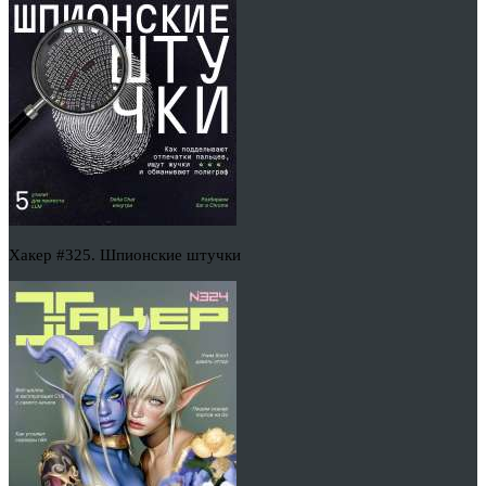
Хакер #325. Шпионские штучки