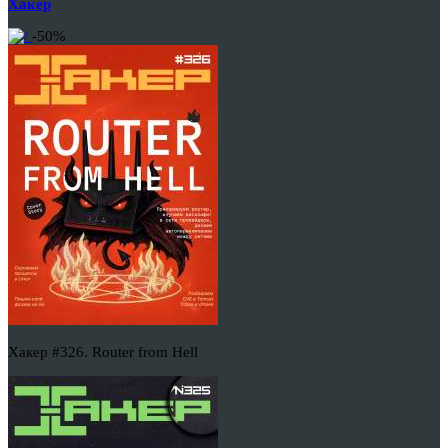
Хакер
-50%
Хакер #326. Router from Hell