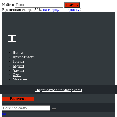
Найти:
Вход
Временная скидка 50%
на годовую подписку
!
Взлом
Приватность
Трюки
Кодинг
Админ
Geek
Магазин
Подписаться на материалы
Выпуски
Годовая
подписка
на