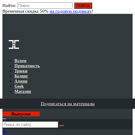
Найти:
Вход
Временная скидка 50%
на годовую подписку
!
Взлом
Приватность
Трюки
Кодинг
Админ
Geek
Магазин
Подписаться на материалы
Выпуски
Годовая
подписка
на