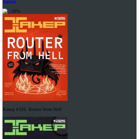
Хакер
-50%
Хакер #326. Router from Hell