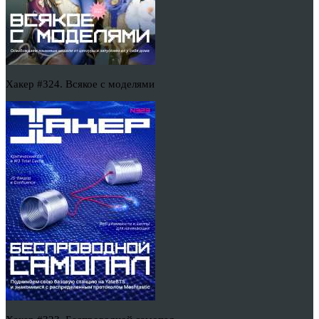
Хакер #324. Всякое с моделями