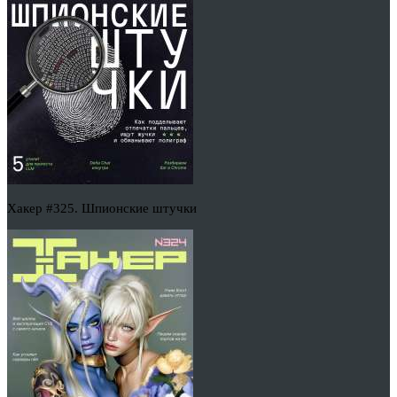
Хакер #325. Шпионские штучки