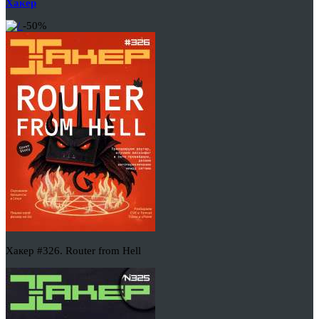
Хакер
-50%
Хакер #326. Router from Hell