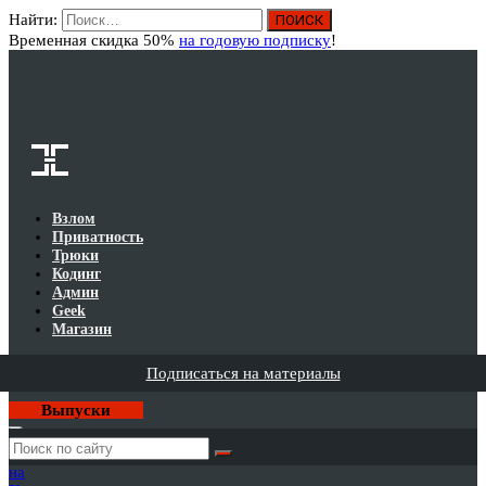
Найти:
Вход
Временная скидка 50%
на годовую подписку
!
Взлом
Приватность
Трюки
Кодинг
Админ
Geek
Магазин
Подписаться на материалы
Выпуски
Годовая
подписка
на