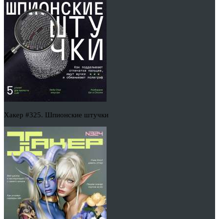
Хакер #325. Шпионские штучки