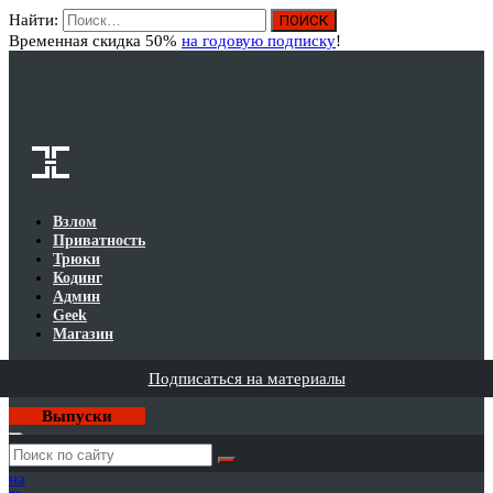
Найти:
Вход
Временная скидка 50%
на годовую подписку
!
Взлом
Приватность
Трюки
Кодинг
Админ
Geek
Магазин
Подписаться на материалы
Выпуски
Годовая
подписка
на