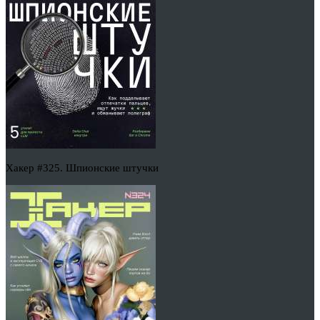
Хакер #325. Шпионские штучки