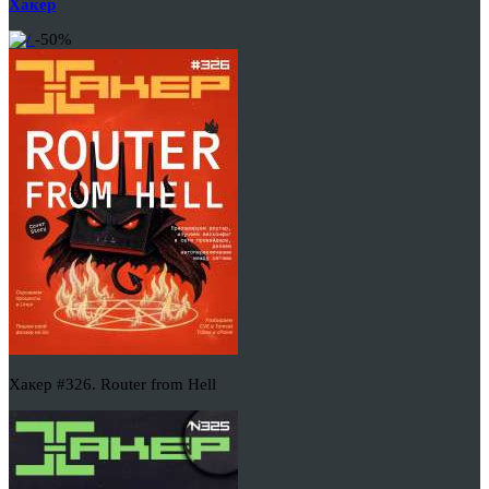
Хакер
-50%
Хакер #326. Router from Hell