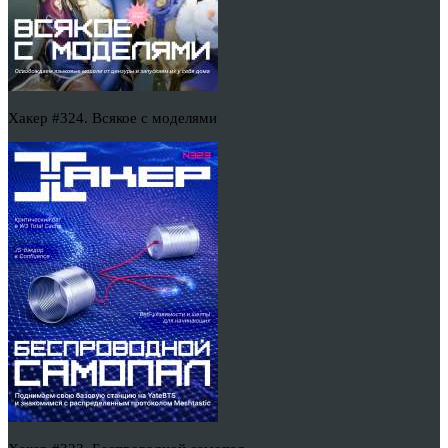
Хакер #324. Всякое с моделями