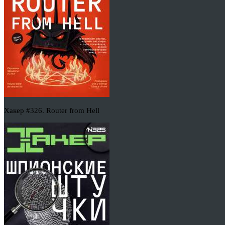
Хакер #326. Router from Hell