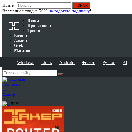
Найти:
Временная скидка 50%
на годовую подписку
!
Взлом
Приватность
Трюки
Кодинг
Админ
Geek
Магазин
Windows
Linux
Android
Железо
Python
AI
Годовая
подписка
на
Хакер
-50%