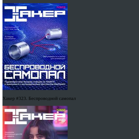
Хакер #323. Беспроводной самопал