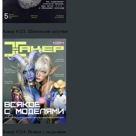
Хакер #325. Шпионские штучки
Хакер #324. Всякое с моделями