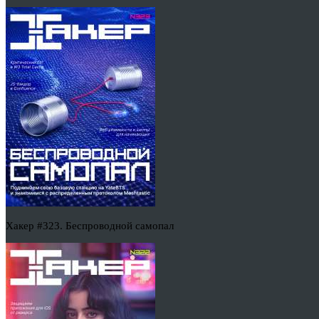
Хакер #323. Беспроводной самопал