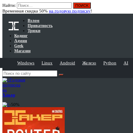
Найти:
Временная скидка 50%
на годовую подписку
!
Взлом
Приватность
Трюки
Кодинг
Админ
Geek
Магазин
Windows
Linux
Android
Железо
Python
AI
Годовая
подписка
на
Хакер
-50%