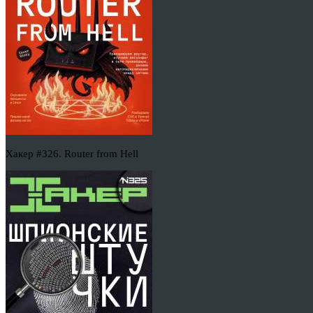
Хакер #326. Router from Hell