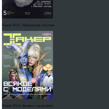
Хакер #325. Шпионские штучки
Хакер #324. Всякое с моделями