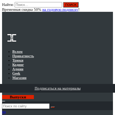
Найти:
Вход
Временная скидка 50%
на годовую подписку
!
Взлом
Приватность
Трюки
Кодинг
Админ
Geek
Магазин
Подписаться на материалы
Выпуски
Годовая
подписка
на