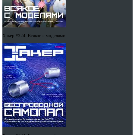
Хакер #324. Всякое с моделями