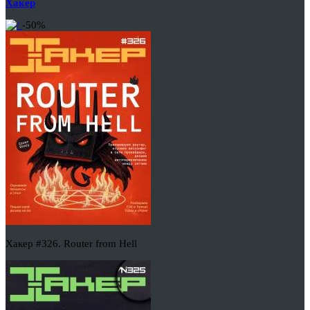
Хакер
-50%
Хакер #326. Router from Hell