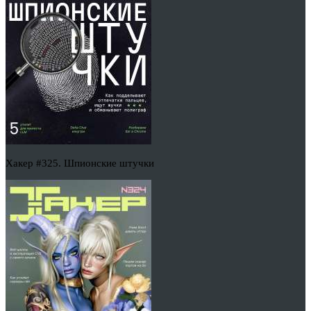
Хакер #325. Шпионские штучки