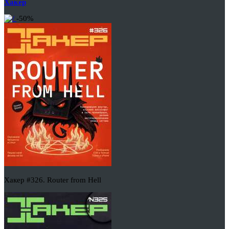
Хакер
-50%
Хакер #326. Router from Hell