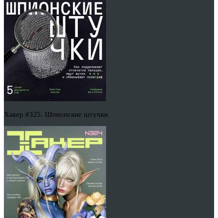
Хакер #325. Шпионские штучки