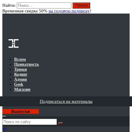
Найти:
Вход
Временная скидка 50%
на годовую подписку
!
Взлом
Приватность
Трюки
Кодинг
Админ
Geek
Магазин
Подписаться на материалы
Выпуски
Годовая
подписка
на