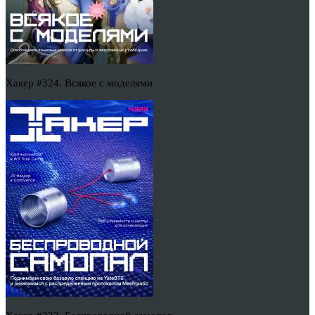
Хакер #324. Всякое с моделями