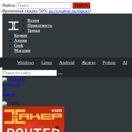
Найти:
Временная скидка 50%
на годовую подписку
!
Взлом
Приватность
Трюки
Кодинг
Админ
Geek
Магазин
Windows
Linux
Android
Железо
Python
AI
Годовая
подписка
на
Хакер
-50%