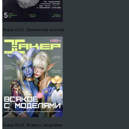
Хакер #325. Шпионские штучки
Хакер #324. Всякое с моделями