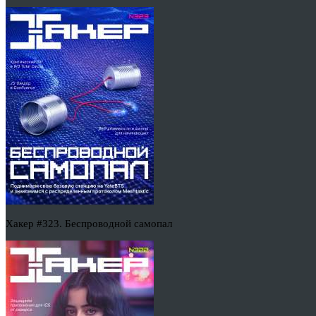
Хакер #323. Беспроводной самопал