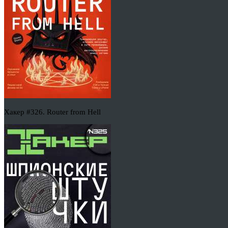
Хакер #326. Router from Hell