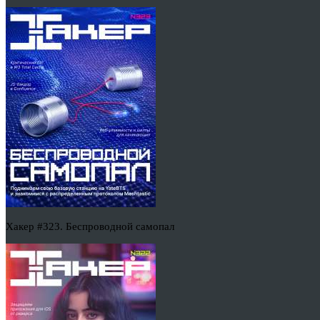
Хакер #323. Беспроводной самопал