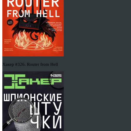
Хакер #326. Router from Hell