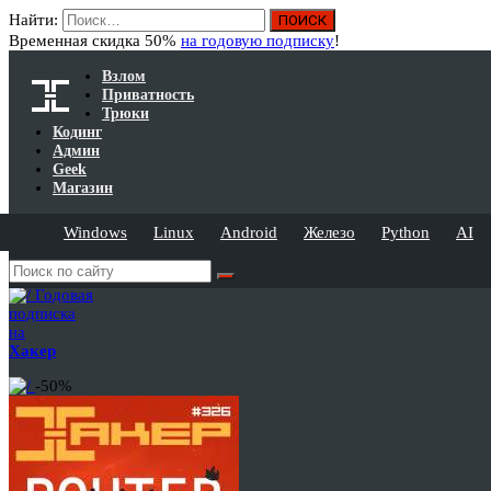
Найти:
Временная скидка 50%
на годовую подписку
!
Взлом
Приватность
Трюки
Кодинг
Админ
Geek
Магазин
Windows
Linux
Android
Железо
Python
AI
Годовая
подписка
на
Хакер
-50%