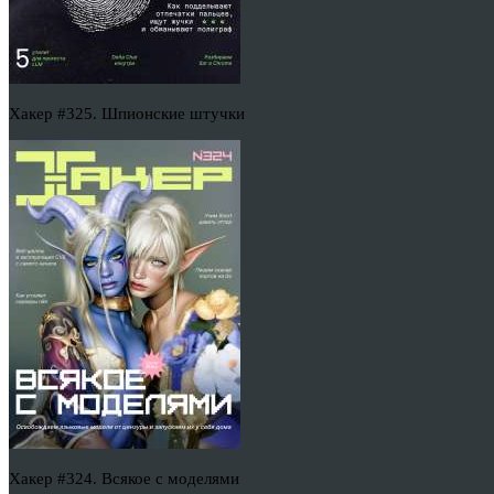
Хакер #325. Шпионские штучки
Хакер #324. Всякое с моделями