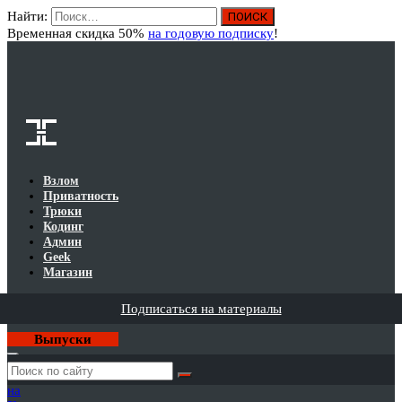
Найти:
Вход
Временная скидка 50%
на годовую подписку
!
Взлом
Приватность
Трюки
Кодинг
Админ
Geek
Магазин
Подписаться на материалы
Выпуски
Годовая
подписка
на