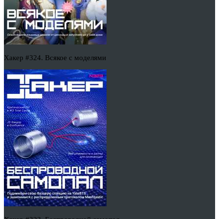
Хакер #324. Всякое с моделями