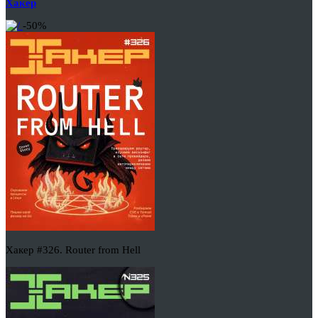
Хакер
-50%
Хакер #326. Router from Hell