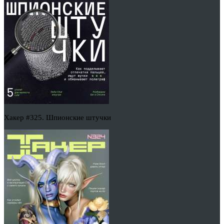
Хакер #325. Шпионские штучки