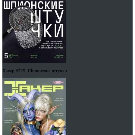
Хакер #325. Шпионские штучки