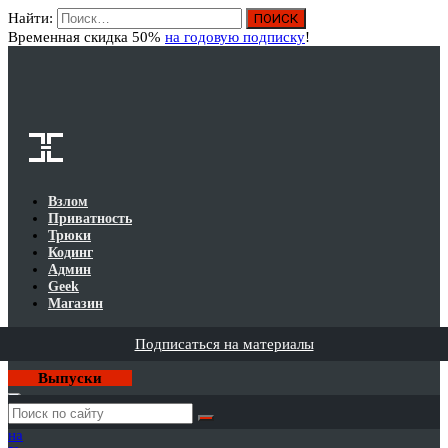
Найти:
Вход
Временная скидка 50%
на годовую подписку
!
Взлом
Приватность
Трюки
Кодинг
Админ
Geek
Магазин
Подписаться на материалы
Выпуски
Годовая
подписка
на