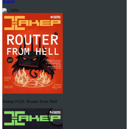
Хакер
-50%
Хакер #326. Router from Hell