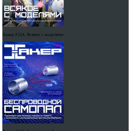
Хакер #324. Всякое с моделями