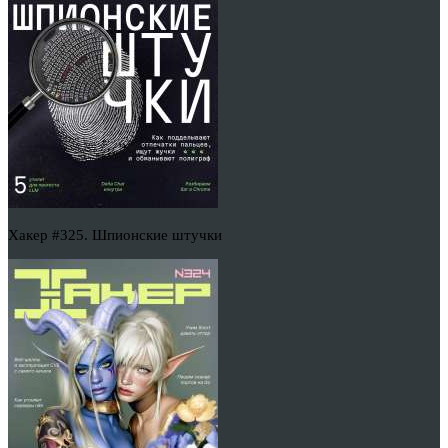
Хакер #325. Шпионские штучки