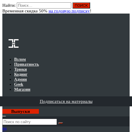
Найти:
Вход
Временная скидка 50%
на годовую подписку
!
Взлом
Приватность
Трюки
Кодинг
Админ
Geek
Магазин
Подписаться на материалы
Выпуски
Годовая
подписка
на