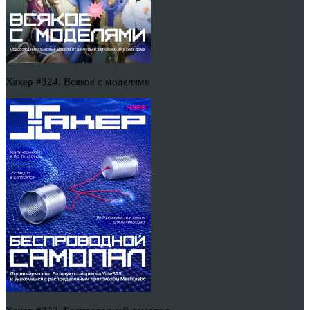
Хакер #324. Всякое с моделями