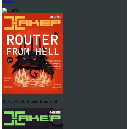
Хакер
-50%
Хакер #326. Router from Hell