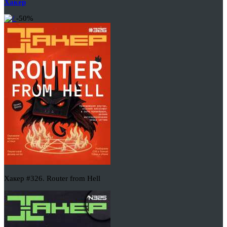
Хакер
-50%
Хакер #326. Router from Hell