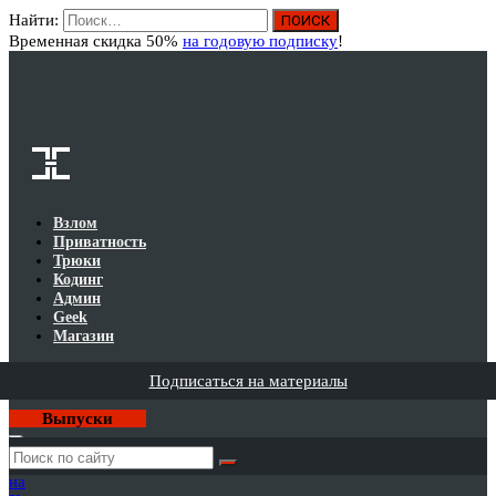
Найти:
Вход
Временная скидка 50%
на годовую подписку
!
Взлом
Приватность
Трюки
Кодинг
Админ
Geek
Магазин
Подписаться на материалы
Выпуски
Годовая
подписка
на