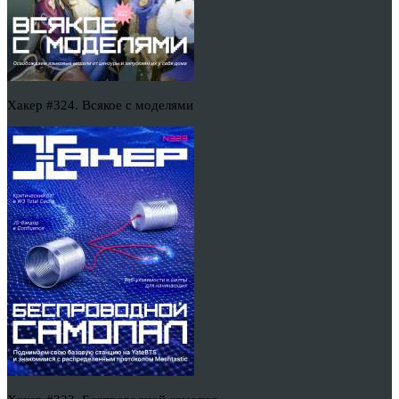
Хакер #324. Всякое с моделями