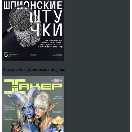
Хакер #325. Шпионские штучки