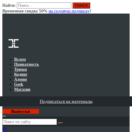
Найти:
Вход
Временная скидка 50%
на годовую подписку
!
Взлом
Приватность
Трюки
Кодинг
Админ
Geek
Магазин
Подписаться на материалы
Выпуски
Годовая
подписка
на