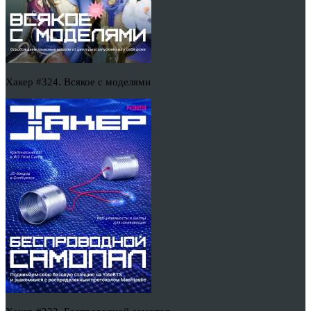
Хакер #324. Всякое с моделями