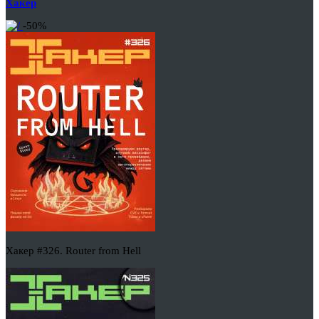
Хакер
-50%
Хакер #326. Router from Hell