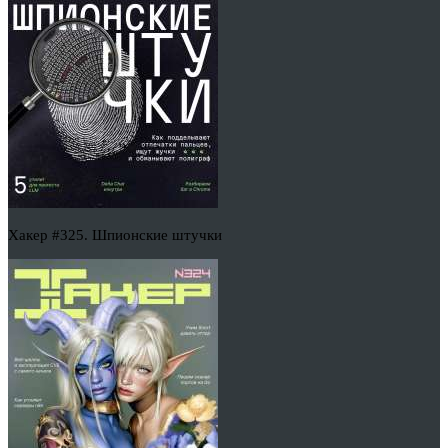
Хакер #325. Шпионские штучки