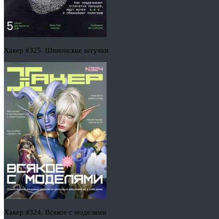
Хакер #325. Шпионские штучки
Хакер #324. Всякое с моделями