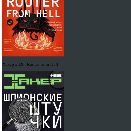
Хакер #326. Router from Hell