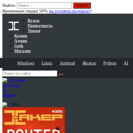
Найти:
Временная скидка 50%
на годовую подписку
!
Взлом
Приватность
Трюки
Кодинг
Админ
Geek
Магазин
Windows
Linux
Android
Железо
Python
AI
Годовая
подписка
на
Хакер
-50%