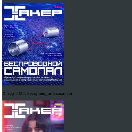
Хакер #323. Беспроводной самопал