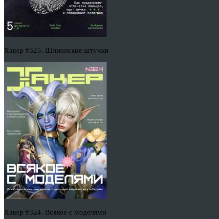
Хакер #325. Шпионские штучки
Хакер #324. Всякое с моделями