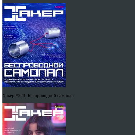
Хакер #323. Беспроводной самопал