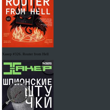
Хакер #326. Router from Hell