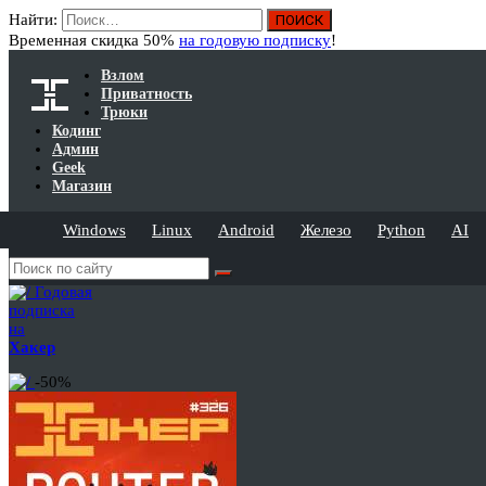
Найти:
Временная скидка 50%
на годовую подписку
!
Взлом
Приватность
Трюки
Кодинг
Админ
Geek
Магазин
Windows
Linux
Android
Железо
Python
AI
Годовая
подписка
на
Хакер
-50%