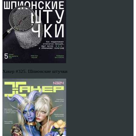
Хакер #325. Шпионские штучки