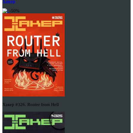
Хакер
-50%
Хакер #326. Router from Hell