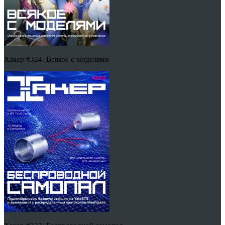
Хакер #324. Всякое с моделями