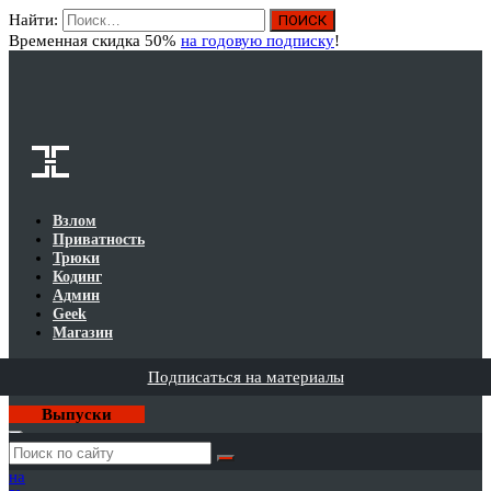
Найти:
Вход
Временная скидка 50%
на годовую подписку
!
Взлом
Приватность
Трюки
Кодинг
Админ
Geek
Магазин
Подписаться на материалы
Выпуски
Годовая
подписка
на