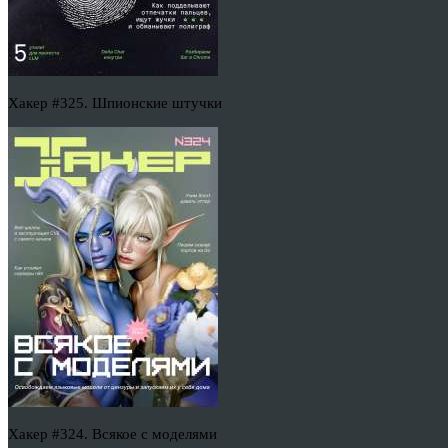
Хакер #325. Шпионские штучки
Хакер #324. Всякое с моделями