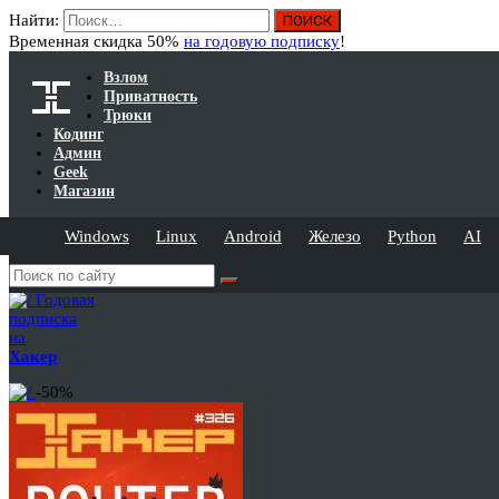
Найти:
Временная скидка 50%
на годовую подписку
!
Взлом
Приватность
Трюки
Кодинг
Админ
Geek
Магазин
Windows
Linux
Android
Железо
Python
AI
Годовая
подписка
на
Хакер
-50%