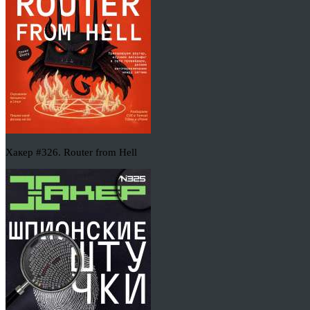
Хакер #326. Router from Hell