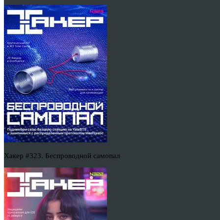
Хакер #323. Беспроводной самопал