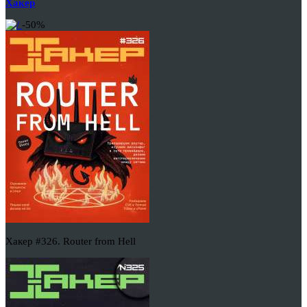
Хакер
-50%
Хакер #326. Router from Hell