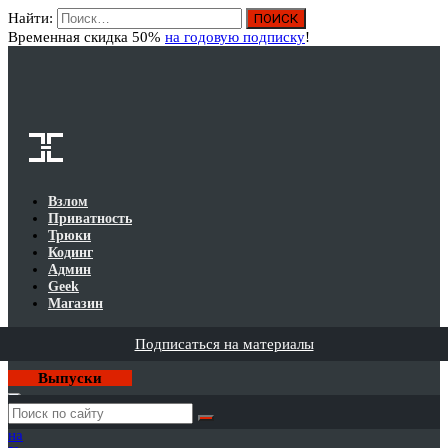
Найти:
Вход
Временная скидка 50%
на годовую подписку
!
Взлом
Приватность
Трюки
Кодинг
Админ
Geek
Магазин
Подписаться на материалы
Выпуски
Годовая
подписка
на