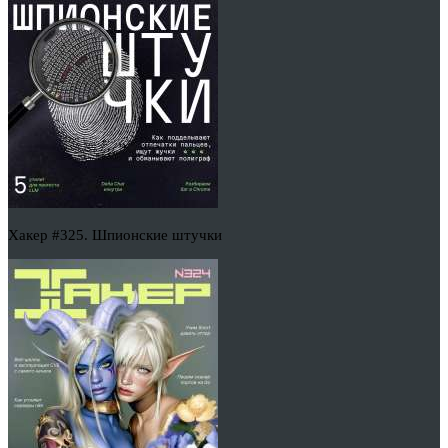
Хакер #325. Шпионские штучки