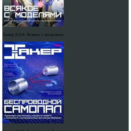
Хакер #324. Всякое с моделями