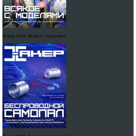
Хакер #324. Всякое с моделями