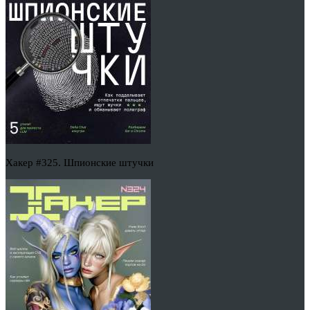
Хакер #325. Шпионские штучки