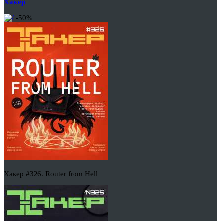
Хакер
-50%
Хакер #326. Router from Hell