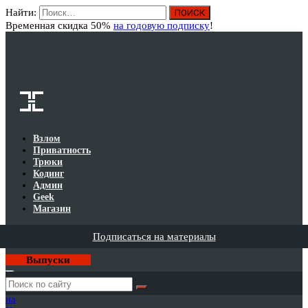
Найти:
Вход
Временная скидка 50%
на годовую подписку
!
Взлом
Приватность
Трюки
Кодинг
Админ
Geek
Магазин
Подписаться на материалы
Выпуски
Годовая
подписка
на