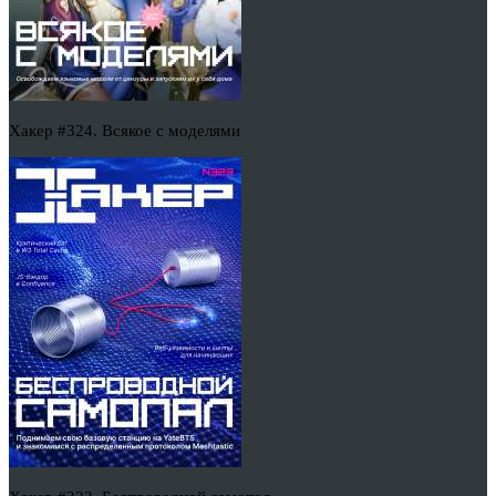
Хакер #324. Всякое с моделями