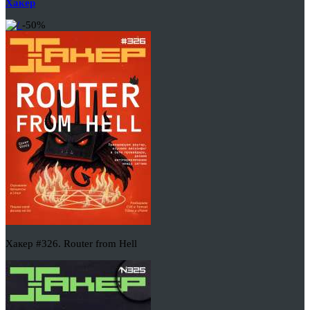
Хакер
-50%
Хакер #326. Router from Hell