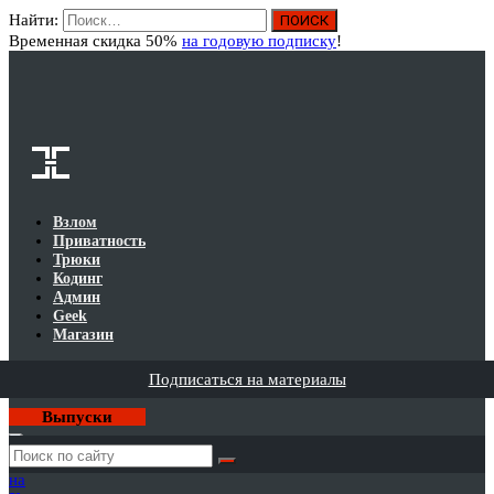
Найти:
Вход
Временная скидка 50%
на годовую подписку
!
Взлом
Приватность
Трюки
Кодинг
Админ
Geek
Магазин
Подписаться на материалы
Выпуски
Годовая
подписка
на