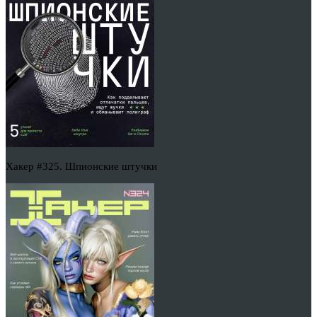
Хакер #325. Шпионские штучки