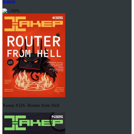
Хакер
-50%
Хакер #326. Router from Hell