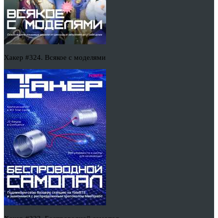
Хакер #324. Всякое с моделями