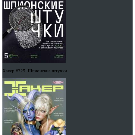
Хакер #325. Шпионские штучки