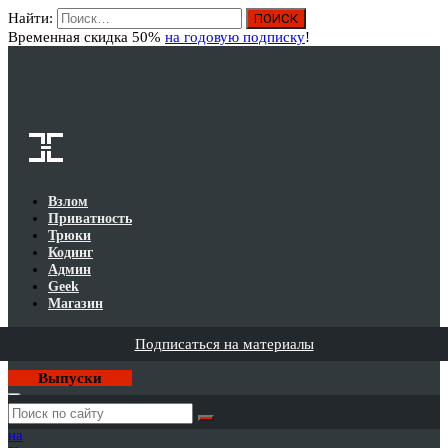
Найти:
Вход
Временная скидка 50%
на годовую подписку
!
Взлом
Приватность
Трюки
Кодинг
Админ
Geek
Магазин
Подписаться на материалы
Выпуски
Годовая
подписка
на