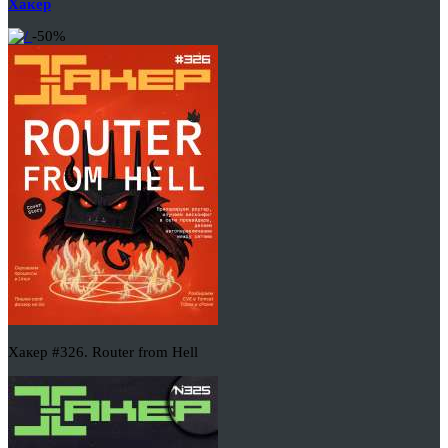
Хакер
-50%
Хакер #326. Router from Hell