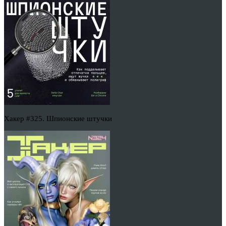
Хакер #325. Шпионские штучки