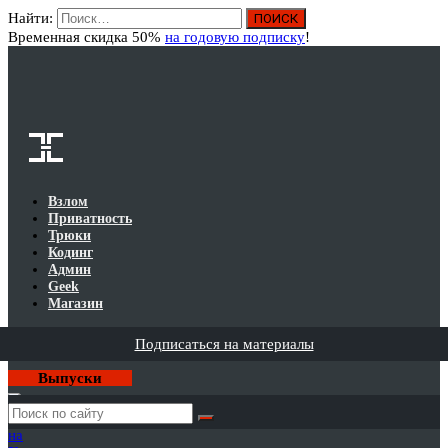
Найти:
Вход
Временная скидка 50%
на годовую подписку
!
Взлом
Приватность
Трюки
Кодинг
Админ
Geek
Магазин
Подписаться на материалы
Выпуски
Годовая
подписка
на