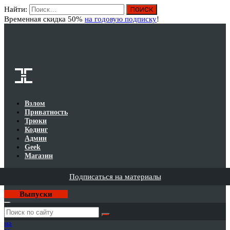
Найти:
Вход
Временная скидка 50%
на годовую подписку
!
Взлом
Приватность
Трюки
Кодинг
Админ
Geek
Магазин
Подписаться на материалы
Выпуски
Годовая
подписка
на