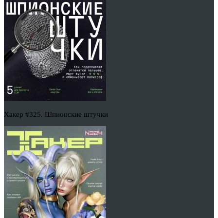
Хакер #325. Шпионские штучки