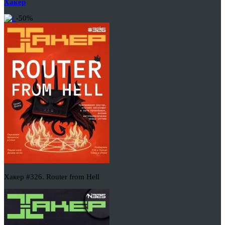
Хакер
-50%
Хакер #326. Router from Hell