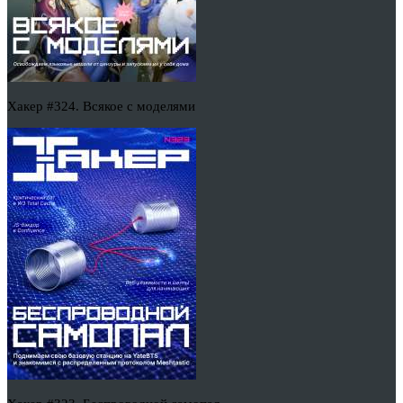
Хакер #324. Всякое с моделями