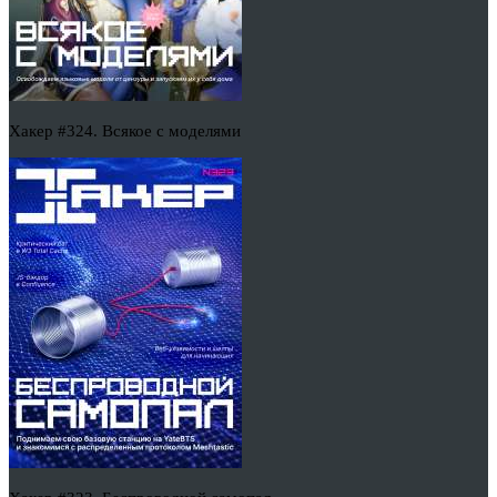
Хакер #324. Всякое с моделями