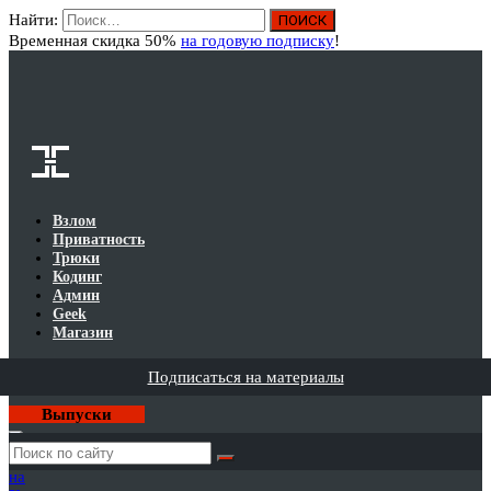
Найти:
Вход
Временная скидка 50%
на годовую подписку
!
Взлом
Приватность
Трюки
Кодинг
Админ
Geek
Магазин
Подписаться на материалы
Выпуски
Годовая
подписка
на