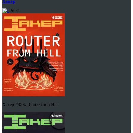
Хакер
-50%
Хакер #326. Router from Hell