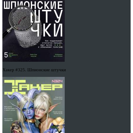
Хакер #325. Шпионские штучки