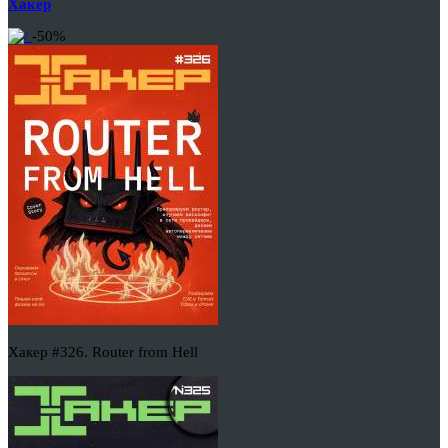
Хакер
-50%
Хакер #326. Router from Hell