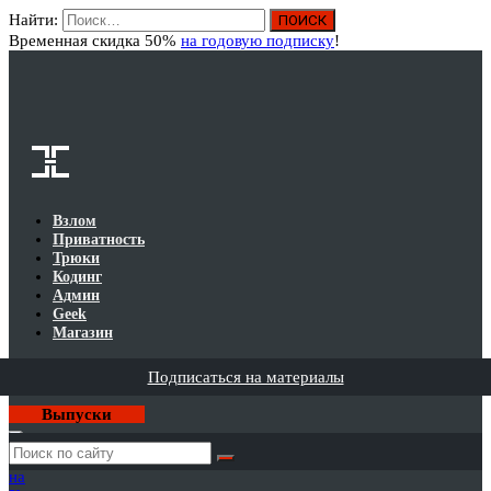
Найти:
Вход
Временная скидка 50%
на годовую подписку
!
Взлом
Приватность
Трюки
Кодинг
Админ
Geek
Магазин
Подписаться на материалы
Выпуски
Годовая
подписка
на