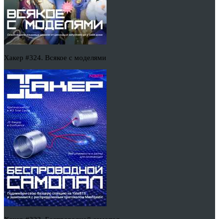
Хакер #324. Всякое с моделями