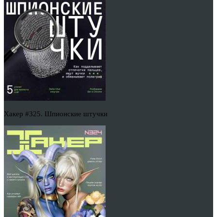
Хакер #325. Шпионские штучки