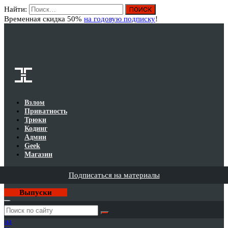
Найти:
Вход
Временная скидка 50%
на годовую подписку
!
Взлом
Приватность
Трюки
Кодинг
Админ
Geek
Магазин
Подписаться на материалы
Выпуски
Годовая
подписка
на