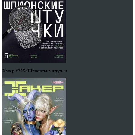
Хакер #325. Шпионские штучки