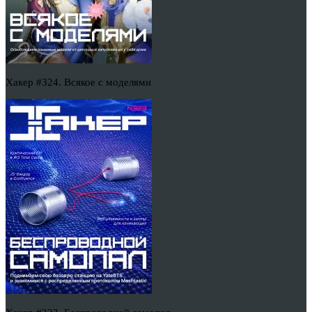
Хакер #324. Всякое с моделями