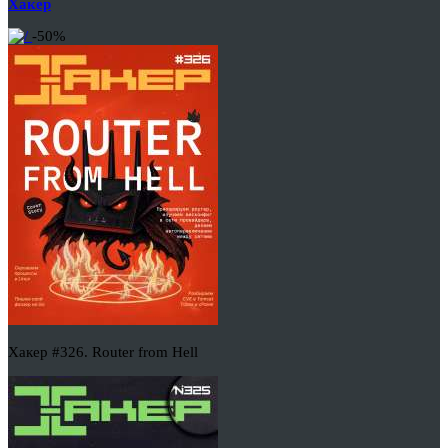
Хакер
-50%
Хакер #326. Router from Hell