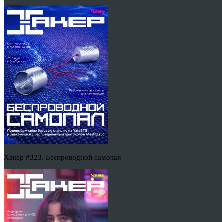
Хакер #323. Беспроводной самопал