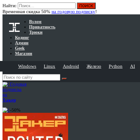
Найти:
Временная скидка 50%
на годовую подписку
!
Взлом
Приватность
Трюки
Кодинг
Админ
Geek
Магазин
Windows
Linux
Android
Железо
Python
AI
Годовая
подписка
на
Хакер
-50%