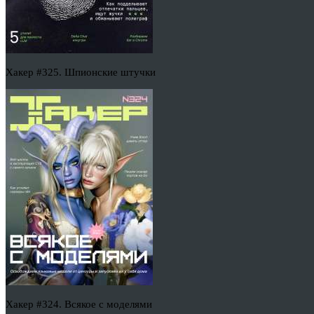
Хакер #325. Шпионские штучки
Хакер #324. Всякое с моделями