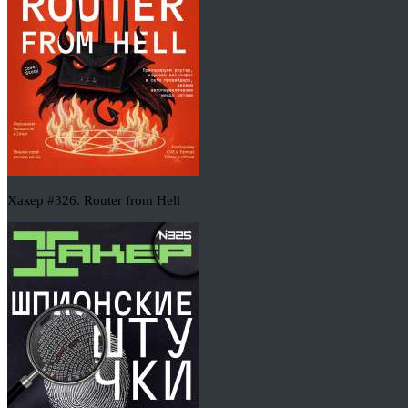
Хакер #326. Router from Hell