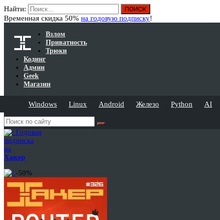
Найти:
Временная скидка 50%
на годовую подписку
!
Взлом
Приватность
Трюки
Кодинг
Админ
Geek
Магазин
Windows
Linux
Android
Железо
Python
AI
Годовая
подписка
на
Хакер
-50%