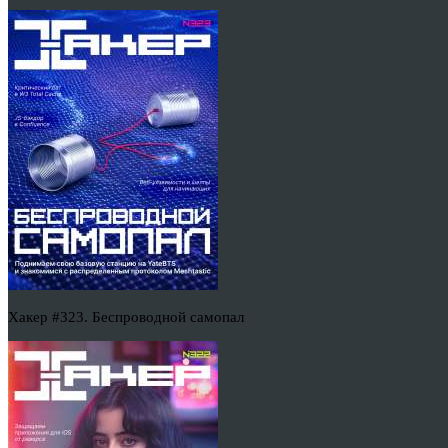
Хакер #323. Беспроводной самопал