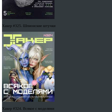
Хакер #325. Шпионские штучки
Хакер #324. Всякое с моделями