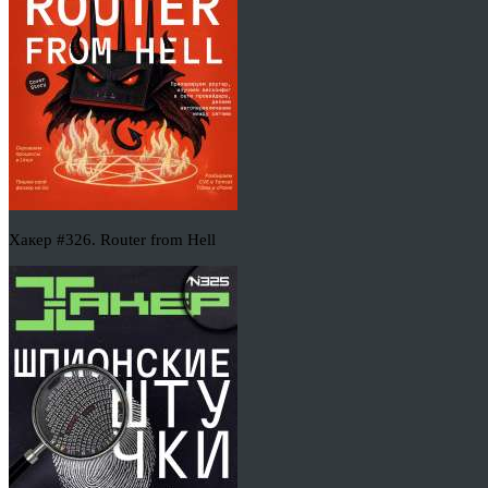
Хакер #326. Router from Hell