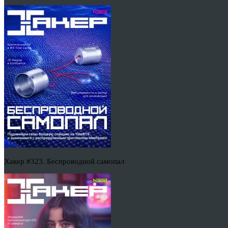
Хакер #323. Беспроводной самопал