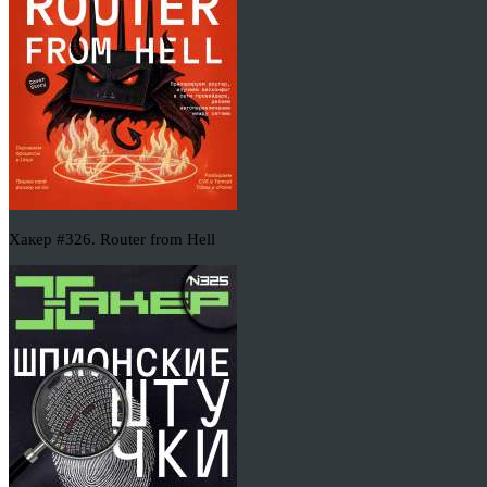
Хакер #326. Router from Hell