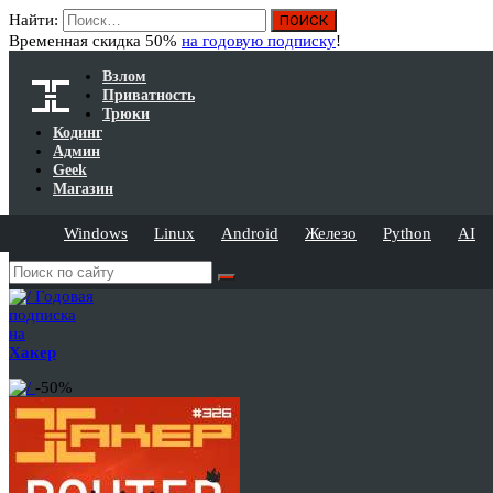
Найти:
Временная скидка 50%
на годовую подписку
!
Взлом
Приватность
Трюки
Кодинг
Админ
Geek
Магазин
Windows
Linux
Android
Железо
Python
AI
Годовая
подписка
на
Хакер
-50%